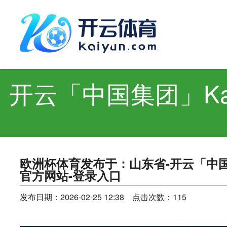
开云「中
skip to conte
开云「中国集团」Ka
欧洲杯体育发布于：山东省-开云「中国集
官方网站-登录入口
发布日期：2026-02-25 12:38 点击次数：115