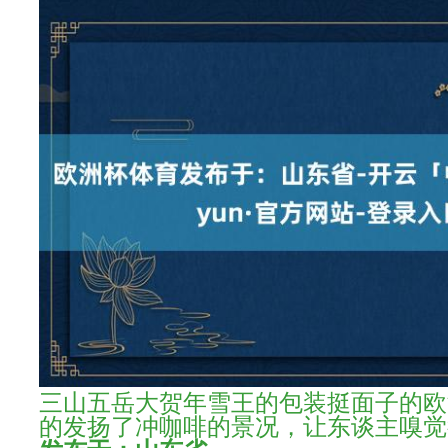
三山五岳大贺年雪王的包装挺面子的欧
的发扬了冲咖啡的景况，让东谈主嗅觉