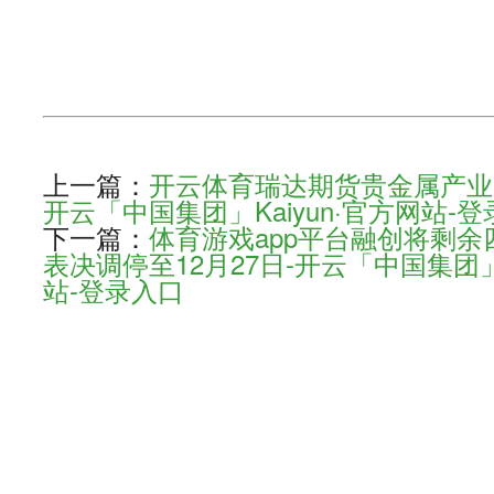
上一篇：
开云体育瑞达期货贵金属产业日报
开云「中国集团」Kaiyun·官方网站-
下一篇：
体育游戏app平台融创将剩
表决调停至12月27日-开云「中国集团」K
站-登录入口