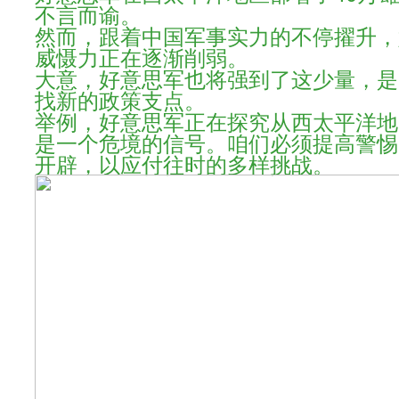
不言而谕。
然而，跟着中国军事实力的不停擢升，
威慑力正在逐渐削弱。
大意，好意思军也将强到了这少量，是
找新的政策支点。
举例，好意思军正在探究从西太平洋地
是一个危境的信号。咱们必须提高警惕
开辟，以应付往时的多样挑战。