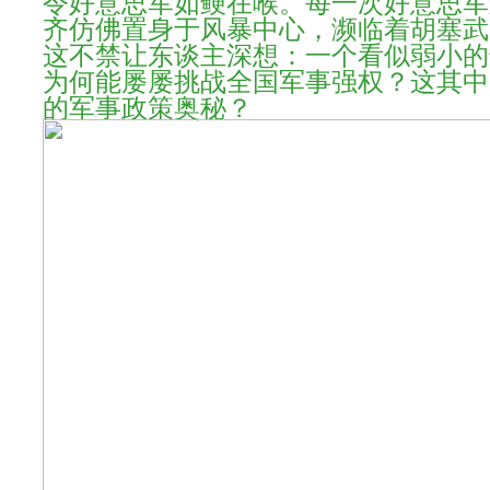
令好意思军如鲠在喉。每一次好意思军
齐仿佛置身于风暴中心，濒临着胡塞武
这不禁让东谈主深想：一个看似弱小的
为何能屡屡挑战全国军事强权？这其中
的军事政策奥秘？