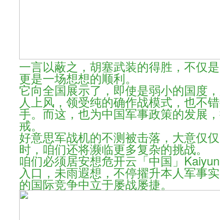
一言以蔽之，胡塞武装的得胜，不仅是
更是一场想想的顺利。
它向全国展示了，即使是弱小的国度，
人上风，领受纯的确作战模式，也不错
手。而这，也为中国军事政策的发展，
戒。
好意思军战机的不测被击落，大意仅仅
时，咱们还将濒临更多复杂的挑战。
咱们必须居安想危开云「中国」Kaiyun
入口，未雨遐想，不停擢升本人军事实
的国际竞争中立于屡战屡捷。