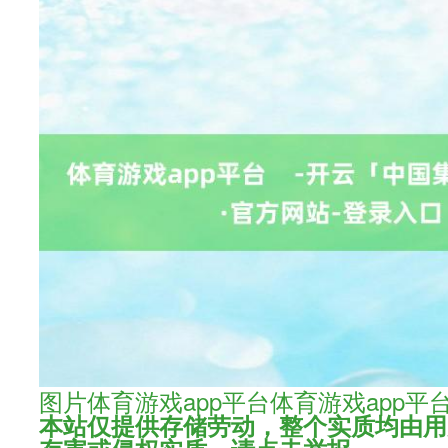
图片体育游戏app平台体育游戏app平
本站仅提供存储劳动，整个实质均由用