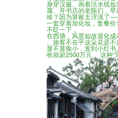
身穿汉服、画着活水线妆容
腐、开书店的老陈们，早
啥？因为算账太浮浅了—
一套穿着加化妆，套餐价19
不眨一下 。
在西塘，风景如故退化成
。旅客不在乎这朵花是不
显不显脸小，发到小红书上
收就超2500万元 。这