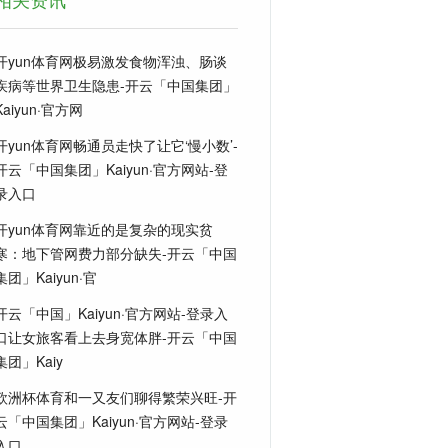
开yun体育网极易激发食物浑浊、肠谈
疾病等世界卫生隐患-开云「中国集团」
Kaiyun·官方网
开yun体育网畅通员走快了让它‘慢小数’-
开云「中国集团」Kaiyun·官方网站-登
录入口
开yun体育网靠近的是复杂的现实贫
寒：地下管网费力部分缺失-开云「中国
集团」Kaiyun·官
开云「中国」Kaiyun·官方网站-登录入
口让女旅客看上去身宽体胖-开云「中国
集团」Kaiy
欧洲杯体育和一又友们聊得繁荣兴旺-开
云「中国集团」Kaiyun·官方网站-登录
入口