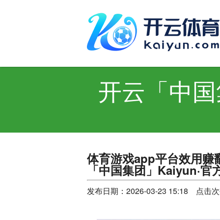
开云「中国集
体育游戏app平台效用赚
「中国集团」Kaiyun·
发布日期：2026-03-23 15:18 点击