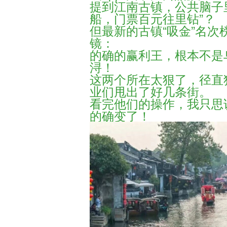
提到江南古镇，公共脑子
船，门票百元往里钻”？
但最新的古镇“吸金”名
镜：
的确的赢利王，根本不是
浔！
这两个所在太狠了，径直
业们甩出了好几条街。
看完他们的操作，我只思
的确变了！