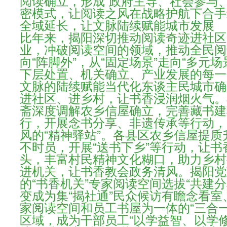
阅读确立，形成“政府主导、社会参与
密模式，让阅读之风在战略护航下合手
全域延长，让文脉陆续赋能城市发展
比年来，揭阳深切推动阅读奇迹进社区
业，冲破阅读空间的领域，推动全民阅
向“阵脚外”，从“固定场景”走向“多元
下层处置、机关确立、产业发展的每一
文脉的陆续赋能当代化东谈主民城市确
进社区、进乡村，让书香浸润烟火气。
斋深度调解农乡信屋确立，完善藏书建
行，开展念书分享、非遗传承等行动，
风的“精神驿站”。各县区农乡信屋提
不时员，开展“送书下乡”等行动，让书
头，丰富村民精神文化糊口，助力乡村
进机关，让书香教会政务清风。揭阳党
的“书香机关”专家阅读空间选拔“共建
变成为集“揭社通”民众候访有瞻念看室
家阅读空间和员工书屋为一体的“三合
区域，成为干部员工“以学益智、以学