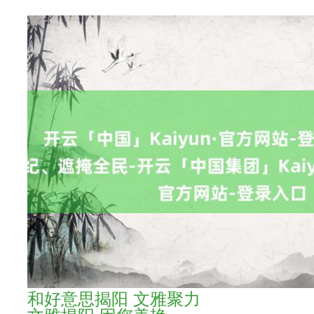
和好意思揭阳 文雅聚力