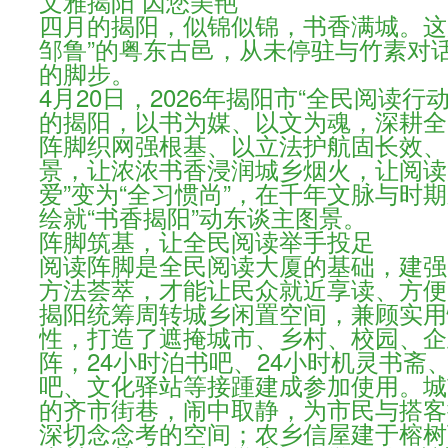
文雅揭阳 因您美艳
四月的揭阳，似锦似锦，书香满城。这
邹鲁”的粤东古邑，从未停驻与竹素对
的脚步。
4月20日，2026年揭阳市“全民阅读行
的揭阳，以书为媒、以文为魂，深耕全
阵脚织网强根基、以立法护航固长效、
景，让浓浓书香浸润城乡烟火，让阅读
爱”变为“全习惯尚”，在千年文脉与时
绘就“书香揭阳”动东谈主图景。
阵脚筑基，让全民阅读举手投足
阅读阵脚是全民阅读大厦的基础，建强
方法荟萃，才能让民众就近享读、方便
揭阳统筹周转城乡闲置空间，兼顾实用
性，打造了遮掩城市、乡村、校园、企
阵，24小时泊书吧、24小时机灵书斋
吧、文化驿站等接踵建成参加使用。城
的齐市街巷，闹中取静，为市民与搭客
深切念念考的空间；农乡信屋建于榕树