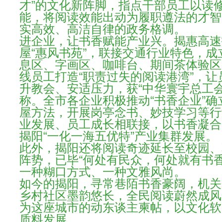
才”的文化新阵脚，指点干部员工以读
能，将阅读效能出动为履职遵法的才智
实高效、高洁自律的政务格调。
进企业，让书香赋能产业兴。揭惠高速
屋“惠风书苑”，联接交通行业特色，
息区、字画区、咖啡台、期间茶体验区
线员工打造“职责过失的阅读港湾”，
升教会、安适压力，获“中华寰宇总工会
称。全市各企业积极推动“书香企业”
屋方法，开展岗亭念书、妙技学习等行
业发展、员工成长相联接，以书香凝合
揭阳“一化一海五优特”产业集群发展。
此外，揭阳还将阅读奇迹延长至校园、
阵势，已毕“何处有民众，何处就有书
一种糊口方式、一种文雅风尚。
如今的揭阳，寻常巷陌书香豪阔，机关
乡村社区墨韵悠长，全民阅读蔚然成风
为这座城市的动东谈主柬帖，以文化软
质料发展。