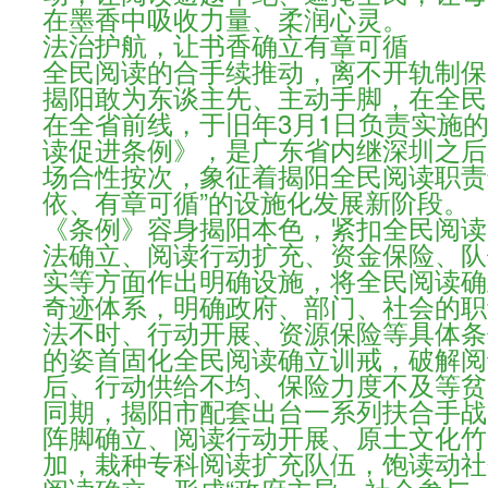
在墨香中吸收力量、柔润心灵。
法治护航，让书香确立有章可循
全民阅读的合手续推动，离不开轨制保
揭阳敢为东谈主先、主动手脚，在全民
在全省前线，于旧年3月1日负责实施
读促进条例》，是广东省内继深圳之后
场合性按次，象征着揭阳全民阅读职责
依、有章可循”的设施化发展新阶段。
《条例》容身揭阳本色，紧扣全民阅读
法确立、阅读行动扩充、资金保险、队
实等方面作出明确设施，将全民阅读确
奇迹体系，明确政府、部门、社会的职
法不时、行动开展、资源保险等具体条
的姿首固化全民阅读确立训戒，破解阅
后、行动供给不均、保险力度不及等贫
同期，揭阳市配套出台一系列扶合手战
阵脚确立、阅读行动开展、原土文化竹
加，栽种专科阅读扩充队伍，饱读动社