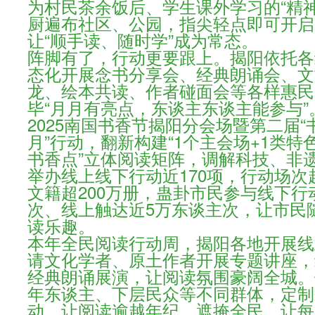
为村民茶余饭后、学生课外学习的“精
厨遍布社区、公园，指尖轻点即可开启
让“顺手读、随时学”成为常态。
阵脚有了，行动更要跟上。揭阳依托各
态化开展念书分享会、经典朗诵会、文
龙、绘本共读、作者碰面会等各样惠民
毕“月月有亮点，东谈主东谈主能参与”
2025南国书香节揭阳分会场暨第二届
月”行动，翻新构建“1个主会场+1类特
书香点”立体阅读矩阵，调解科技、非
举办线上线下行动近170项，行动场次超
文籍超200万册，蛊卦市民参与线下行
次、线上触达近5万东谈主次，让市民
读乐趣。
本年全民阅读行动周，揭阳各地开展线
请文化学者、原土作者开展专题讲座，
经典朗诵展演，让阅读氛围豪阔全城。
年东谈主、下层民众等不同群体，定制
动，让阅读逾越年纪、遮掩全民，让每