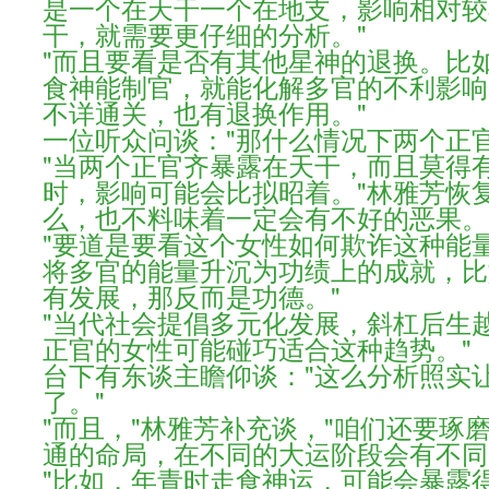
是一个在天干一个在地支，影响相对较
干，就需要更仔细的分析。"
"而且要看是否有其他星神的退换。比
食神能制官，就能化解多官的不利影响
不详通关，也有退换作用。"
一位听众问谈："那什么情况下两个正
"当两个正官齐暴露在天干，而且莫得
时，影响可能会比拟昭着。"林雅芳恢
么，也不料味着一定会有不好的恶果。
"要道是要看这个女性如何欺诈这种能
将多官的能量升沉为功绩上的成就，比
有发展，那反而是功德。"
"当代社会提倡多元化发展，斜杠后生
正官的女性可能碰巧适合这种趋势。"
台下有东谈主瞻仰谈："这么分析照实
了。"
"而且，"林雅芳补充谈，"咱们还要琢
通的命局，在不同的大运阶段会有不同
"比如，年青时走食神运，可能会暴露