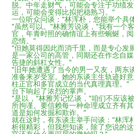
脱。中年走财气，可能会专注于功绩发
运，可能会变得比拟把稳熟习。"
一位听众问谈："林浑朴，您能举个具
"虽然可以。"林雅芳说谈，"我有一个
官，年青时照的确情谊上有些蜿蜒，阅
恋情。"
"但她莫得因此而消千里，而是专心发
是一家公司的高管，同期还在作念自媒
告捷的斜杠女性。"
"旧年她遭遇了当今的男一又友，两东
准备来岁受室。她的东谈主生轨迹好意
柱正官和多官成立的当代真理真理。"
台下响起了浓烈的掌声。
"是以，"林雅芳记忆谈，"咱们不应该
所拘谨。要信赖每一种命理成立齐有其
道是如何发掘和欺诈。"
就在这时，有东谈主举手问谈："林浑
析很精彩，但我想知谈，除了您说的这
官还有什么更深层的微妙吗？"