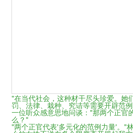
"在当代社会，这种材干尽头珍爱。她
罚、法律、栽种、究诘等需要开辟范例
一位听众感意思地问谈："那两个正官
么？"
"两个正官代表'多元化的范例力量'。"