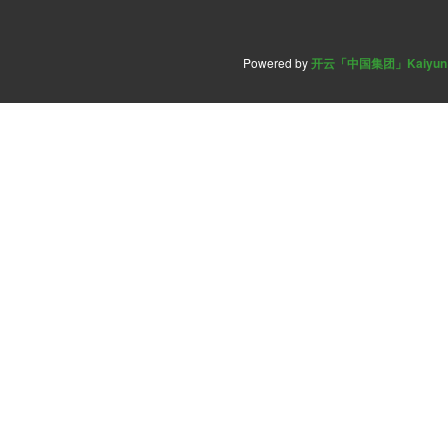
Powered by
开云「中国集团」Kaiyu