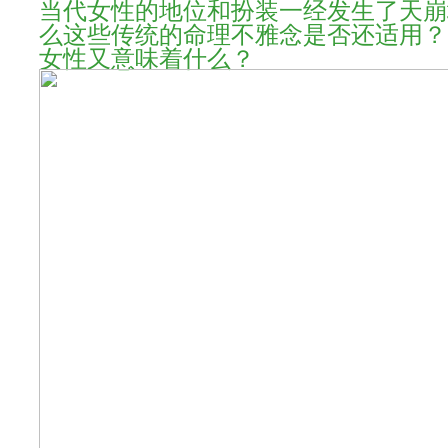
当代女性的地位和扮装一经发生了天崩
么这些传统的命理不雅念是否还适用？
女性又意味着什么？