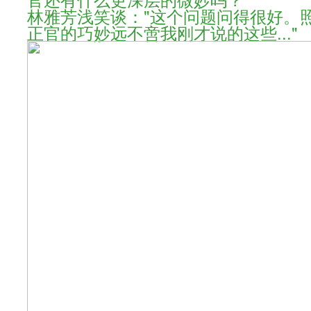
林雅芳浅笑谈："这个问题问得很好。
正官的巧妙远不啻我刚才说的这些..."