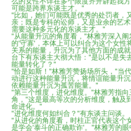
么的女性不详在多个限度齐开辟起我方
可能是跨界东谈主才。"
"比如，她们可能既是优秀的处罚者，
亲；既是专科的讼师，又是业余的艺术
需要这种多元化的东谈主才。"
"从能量升沉的角度看，"林雅芳深入阐
的'守寡'，本体上可以纠合为这个女性
关系的能量，升沉为了其他方面的成就
台下有东谈主大彻大悟："是以不是失
能量转化了？"
"恰是如斯！"林雅芳赞扬场所头，"当
动进行这种能量升沉，将情谊能量升沉
依赖能量升沉为孤苦能量。"
"第三个维度，进化维度。"林雅芳指
角，"这是最高等次的分析维度，触及
命进化。"
"进化维度何如纠合？"有东谈主问谈。
"从进化的角度看，时柱正官代表这个
是学会'泰斗的正确欺诈'。"林雅芳的