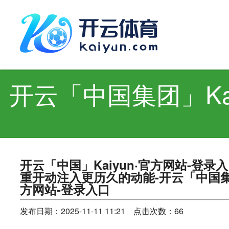
开云「中
skip to conte
开云「中国集团」Ka
开云「中国」Kaiyun·官方网站-登
重开动注入更历久的动能-开云「中国集团
方网站-登录入口
发布日期：2025-11-11 11:21 点击次数：66