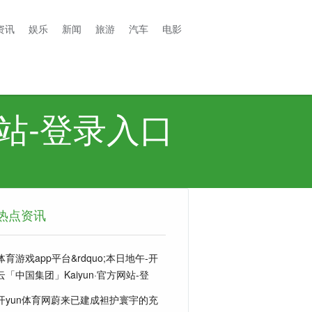
站-登录入口
资讯
娱乐
新闻
旅游
汽车
电影
网站-登录入口
热点资讯
体育游戏app平台&rdquo;本日地午-开
云「中国集团」Kaiyun·官方网站-登
开yun体育网蔚来已建成袒护寰宇的充