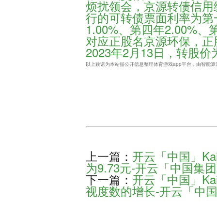
烦扰领会，京源转债信用级
行的可转债票面利率为第一年
1.00%、第四年2.00%、
对应正股名京源环保，正股
2023年2月13日，转股价为
以上践诺为本站据公开信息整理体育游戏app平台，由智能
上一篇：
开云「中国」Ka
为9.73元-开云「中国集团
下一篇：
开云「中国」Ka
视度数的增长-开云「中国集