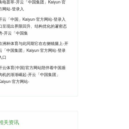
换电荟萃-开云「中国集团」Kaiyun·官
方网站-登录入
开云「中国」Kaiyun·官方网站-登录入
口呈现出界限回升、结构优化的邃密态
势-开云「中国集
欧洲杯体育与此同期它在右侧镜腿上-开
云「中国集团」Kaiyun·官方网站-登录
入口
开云体育(中国)官方网站陪伴着中国盾
构机的渐渐崛起-开云「中国集团」
Kaiyun·官方网站-
相关资讯