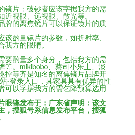
的镜片：破钞者应该字据我方的需
如近视眼、远视眼、散光等。
品牌的离焦镜片可以保证镜片的质
应该酌量镜片的参数，如折射率、
合我方的眼睛。
需要酌量多个身分，包括我方的需
。mikibobo、蔡司小乐土、淡
趣控等齐是知名的离焦镜片品牌开
方网站-登录入口，其家具具有优异的性
者可以字据我方的需乞降预算选用
片眼镜发布于：广东省声明：该文
主，搜狐号系信息发布平台，搜狐
。