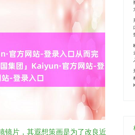
镜镜片，其遐想策画是为了改良近