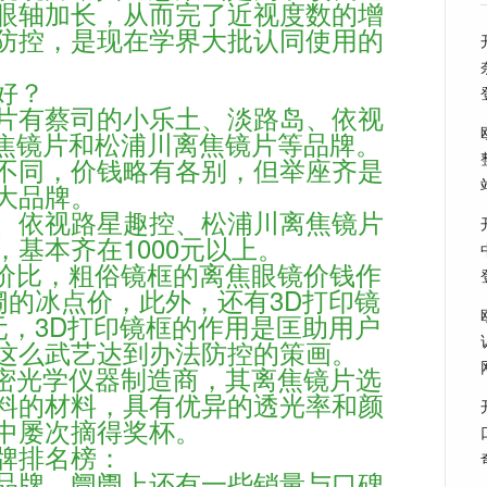
眼轴加长，从而完了近视度数的增
防控，是现在学界大批认同使用的
好？
片有蔡司的小乐土、淡路岛、依视
o离焦镜片和松浦川离焦镜片等品牌。
不同，价钱略有各别，但举座齐是
大品牌。
、依视路星趣控、松浦川离焦镜片
基本齐在1000元以上。
打性价比，粗俗镜框的离焦眼镜价钱作
阓的冰点价，此外，还有3D打印镜
元，3D打印镜框的作用是匡助用户
这么武艺达到办法防控的策画。
的精密光学仪器制造商，其离焦镜片选
料的材料，具有优异的透光率和颜
中屡次摘得奖杯。
牌排名榜：
品牌，阛阓上还有一些销量与口碑