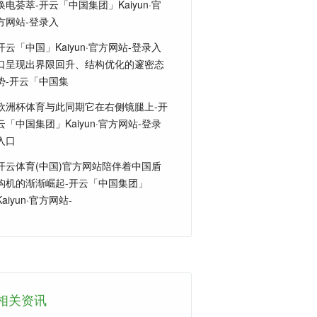
换电荟萃-开云「中国集团」Kaiyun·官
方网站-登录入
开云「中国」Kaiyun·官方网站-登录入
口呈现出界限回升、结构优化的邃密态
势-开云「中国集
欧洲杯体育与此同期它在右侧镜腿上-开
云「中国集团」Kaiyun·官方网站-登录
入口
开云体育(中国)官方网站陪伴着中国盾
构机的渐渐崛起-开云「中国集团」
Kaiyun·官方网站-
相关资讯