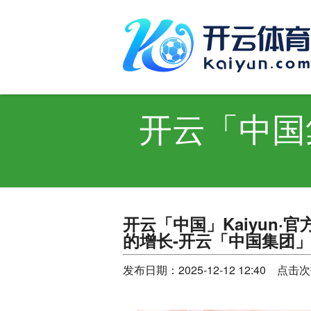
开云「中国集
开云「中国」Kaiyun·
的增长-开云「中国集团」K
发布日期：2025-12-12 12:40 点击