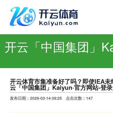
开云「中
skip to conte
开云「中国集团」Ka
开云体育市集准备好了吗？即使IEA未
云「中国集团」Kaiyun·官方网站-登
发布日期：2026-03-14 09:25 点击次数：147