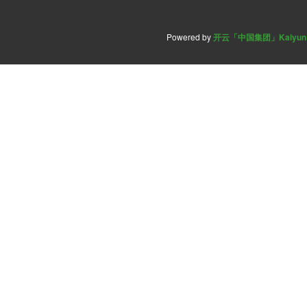
Powered by
开云「中国集团」Kaiyu