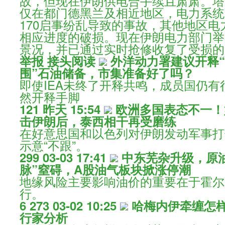
故，但现在伊朗供电合手续且肃肃。塔
仅在都门德黑兰及相近地区，电力系统
170启事纷乱导致的事故，其他地区电
相应进度的破损。现在伊朗电力部门举
景况，并已通过实时抢修收复了受损的
举报 接头阅读
外洋动力署建议开释
围”石油储备，市集准备好了吗？
即使IEA未终了开释共鸣，成员国仍有
然开释手脚
121 昨天 15:54
欧洲多国表态不一！
击伊朗后，泰西相干再受磨练
在好意思国和以色列对伊朗发动军事打
示意“不跟”。
299 03-03 17:41
中东芜杂升级，原油
脉”窒碍，A股油气板块掀涨停潮
地缘风险主要影响油价的重要在于霍尔
行。
6 273 03-02 10:25
哈梅内伊牵缠怎
行家分析