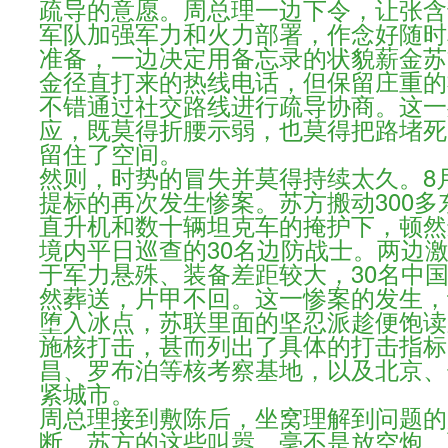
疏导的意愿。周总理一边下令，让张含
军队加强军力和火力部署，作念好随时
准备，一边决定用备忘录的状貌薪金苏
金径直打来的热线电话，但保留庄重的
不错通过社交路线进行疏导协商。这一
应，既莫得折腰示弱，也莫得把路堵死
留住了空间。
然则，时势的冒失并莫得持续太久。8月
提标的再次发生惨案。苏方搬动300多
直升机和数十辆坦克车的掩护下，顿然
境内平日巡查的30名边防战士。两边
于军力悬殊、装备差距较大，30名中
然葬送，片甲不回。这一惨案的发生，
堕入冰点，苏联里面的坚忍派趁便饱读
施核打击，甚而列出了具体的打击指标
昌、罗布泊等核考察基地，以及北京、
紧城市。
周总理接到敷陈后，坐窝理解到问题的
断，苏方的这些叫嚣，毫不是放空炮，