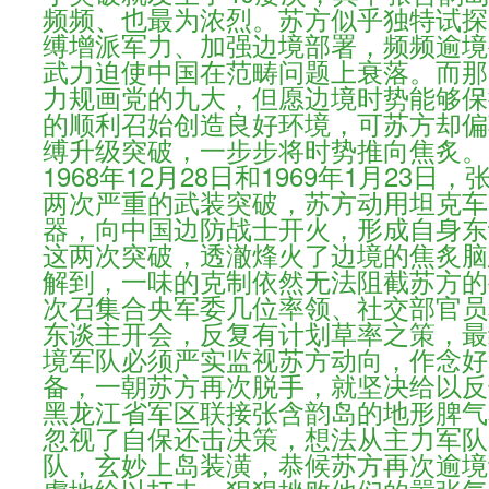
频频、也最为浓烈。苏方似乎独特试探
缚增派军力、加强边境部署，频频逾境
武力迫使中国在范畴问题上衰落。而那
力规画党的九大，但愿边境时势能够保
的顺利召始创造良好环境，可苏方却偏
缚升级突破，一步步将时势推向焦炙。
1968年12月28日和1969年1月23
两次严重的武装突破，苏方动用坦克车
器，向中国边防战士开火，形成自身东
这两次突破，透澈烽火了边境的焦炙脑
解到，一味的克制依然无法阻截苏方的
次召集合央军委几位率领、社交部官员
东谈主开会，反复有计划草率之策，最
境军队必须严实监视苏方动向，作念好
备，一朝苏方再次脱手，就坚决给以反
黑龙江省军区联接张含韵岛的地形脾气
忽视了自保还击决策，想法从主力军队
队，玄妙上岛装潢，恭候苏方再次逾境