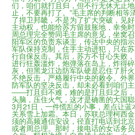
们，咱们就打且归，但不行无休无止地
止，不要再打了。”毛主席的判断相等
了捍卫邦畿，不是为了扩大突破，见好
主动权，也能给苏方留鼓胀地，幸免时
周总理完全赞同毛主席的意见，坐窝召
阳军区的负责东谈主，传达中央的指示
军队保持克制，住手主动进犯，只在苏
行自保反击。其后，苏方不甘心失败，
进行狂轰滥炸，炮弹落在岛上，炸得碎
灰，但黑龙江边防军队硬是忍住了肝火
不绝反击，严格履行中央的敕令。外界
防军队的坚决反击，却未必看到咱们主
——打且归不难，难的是打且归之后，
头脑，压住火气，这才是确凿的大国聪
3月21日，一件慌乱的小事，差点让蓝
关系雪上加霜。本日，苏联总理柯西金
须的高频通信安设，径直打电话到北京
或者周总理。那时，接电话的女话务员