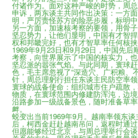
付诸作为。面对这种严峻的时势，周总
申诉，两东谈主共同作出决策：一方面
明，严厉责怪苏方的险恶步履，标明中
另一方面，加速核考察的要领，用骨子
坚忍势力，让他们显明，中国有才智捍
权和邦畿完好，也有才智草率任何核挟
1969年9月23日和9月29日，中国先
考察，向世界展示了中国的核实力，也
坚忍派的嚣张气焰。与此同期，寰球赶
色，毛主席忽视了“深造穴、广积粮、
针，周总理躬行担任东谈主民防空率领
寰球的战备使命：组织城市住户疏散，
物质，在寰球范围内修建防浑沌，边境
沿路参加一级战备景色，随时准备草率
衅。
蜕变出当前1969年9月。越南率领东
后，柯西金赶赴越南吊问，返程时通过
但愿能够经过北京，与周总理举行会谈