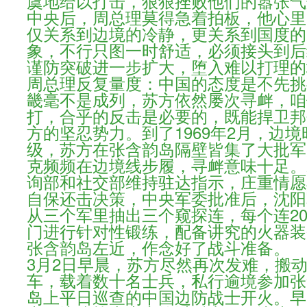
虞地给以打击，狠狠挫败他们的嚣张气
中央后，周总理莫得急着拍板，他心里
仅关系到边境的冷静，更关系到国度的
象，不行只图一时舒适，必须接头到后
谨防突破进一步扩大，堕入难以打理的
周总理反复量度：中国的态度是不先挑
畿毫不是成列，苏方依然屡次寻衅，咱
打，合乎的反击是必要的，既能捍卫邦
方的坚忍势力。到了1969年2月，边
级，苏方在张含韵岛隔壁皆集了大批军
克频频在边境线步履，寻衅意味十足。2
询部和社交部维持驻达指示，庄重情愿
自保还击决策，中央军委批准后，沈阳
从三个军里抽出三个窥探连，每个连20
门进行针对性锻练，配备讲究的火器装
张含韵岛左近，作念好了战斗准备。
3月2日早晨，苏方尽然再次发难，搬
车，载着数十名士兵，私行逾境参加张
岛上平日巡查的中国边防战士开火。早