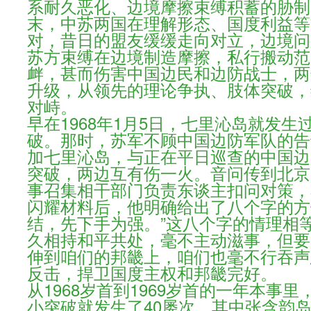
系耐久恶化、边境摩擦束缚积蓄的胁制
末，中苏两国在理解形态、国度利益等
对，昔日的盟友缓缓走向对立，边境问
苏方束缚在边境制造摩擦，私行搬动范
衅，甚而伤害中国边民和边防战士，两
升级，从领先的理论争执、肢体突破，
对峙。
早在1968年1月5日，七里沁岛就发生
破。那时，苏军不顾中国边防军队的告
加七里沁岛，与正在平日巡查的中国边
突破，两边互有伤一火。音问传到北京
事召集相干部门负责东谈主扣问对策，
闪耀材料后，他明确给出了八个字的方
结，先下手为强。”这八个字的情理相
久相持和平共处，毫不主动滋事，但要
伸到咱们的邦畿上，咱们也毫不行吞声
反击，捍卫国度主权和邦畿完好。
从1968岁首到1969岁首的一年本事
小突破就发生了40屡次，其中张含韵