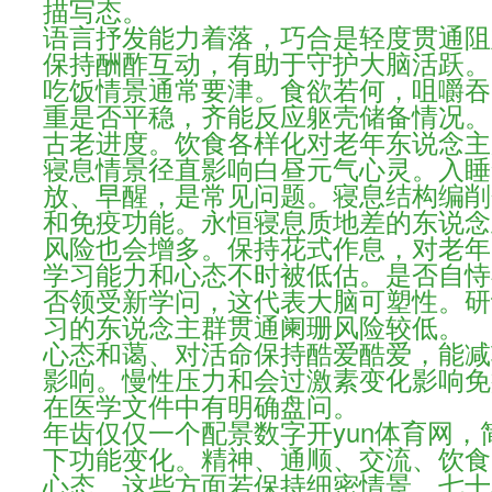
描写态。
语言抒发能力着落，巧合是轻度贯通阻
保持酬酢互动，有助于守护大脑活跃。
吃饭情景通常要津。食欲若何，咀嚼吞
重是否平稳，齐能反应躯壳储备情况。
古老进度。饮食各样化对老年东说念主
寝息情景径直影响白昼元气心灵。入睡
放、早醒，是常见问题。寝息结构编削
和免疫功能。永恒寝息质地差的东说念
风险也会增多。保持花式作息，对老年
学习能力和心态不时被低估。是否自恃
否领受新学问，这代表大脑可塑性。研
习的东说念主群贯通阑珊风险较低。
心态和蔼、对活命保持酷爱酷爱，能减
影响。慢性压力和会过激素变化影响免
在医学文件中有明确盘问。
年齿仅仅一个配景数字开yun体育网，
下功能变化。精神、通顺、交流、饮食
心态，这些方面若保持细密情景，七十